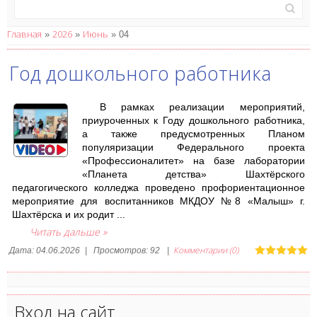
Главная
2026
Июнь
»
»
»
04
Год дошкольного работника
В рамках реализации мероприятий,
приуроченных к Году дошкольного работника,
а также предусмотренных Планом
популяризации Федерального проекта
«Профессионалитет» на базе лаборатории
«Планета детства» Шахтёрского
педагогического колледжа проведено профориентационное
мероприятие для воспитанников МКДОУ №8 «Малыш» г.
Шахтёрска и их родит
...
Читать дальше »
Комментарии (0)
Дата:
04.06.2026
|
Просмотров:
92
|
Вход на сайт