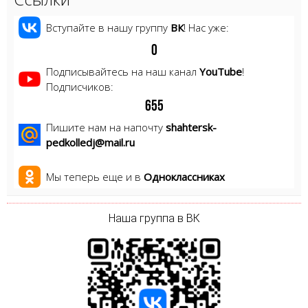
Вступайте в нашу группу
ВК
! Нас уже:
0
Подписывайтесь на наш канал
YouTube
!
Подписчиков:
6
5
5
Пишите нам на напочту
shahtersk-
pedkolledj@mail.ru
Мы теперь еще и в
Одноклассниках
Наша группа в ВК