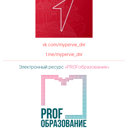
vk.com/mypervie_dnr
t.me/mypervie_dnr
Электронный ресурс
«PROFобразование»