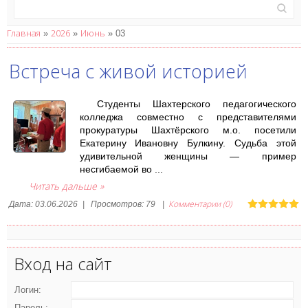
Главная
2026
Июнь
»
»
»
03
Встреча с живой историей
Студенты Шахтерского педагогического
колледжа совместно с представителями
прокуратуры Шахтёрского м.о. посетили
Екатерину Ивановну Булкину. Судьба этой
удивительной женщины — пример
несгибаемой во
...
Читать дальше »
Комментарии (0)
Дата:
03.06.2026
|
Просмотров:
79
|
Вход на сайт
Логин:
Пароль: