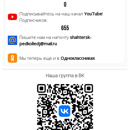
0
Подписывайтесь на наш канал
YouTube
!
Подписчиков:
6
5
5
Пишите нам на напочту
shahtersk-
pedkolledj@mail.ru
Мы теперь еще и в
Одноклассниках
Наша группа в ВК