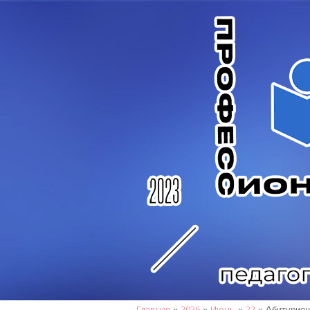
Главная
2026
Июнь
22
»
»
»
» Абитуриен