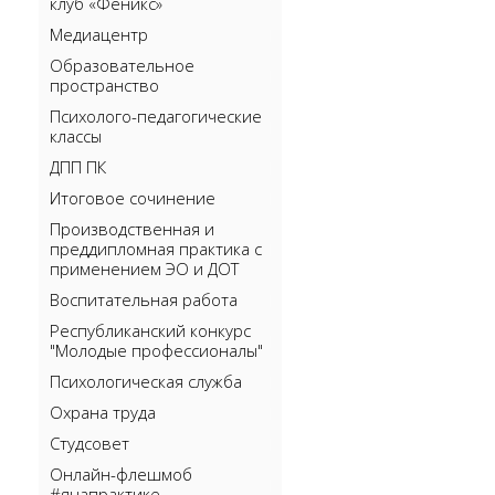
клуб «Феникс»
Медиацентр
Образовательное
пространство
Психолого-педагогические
классы
ДПП ПК
Итоговое сочинение
Производственная и
преддипломная практика с
применением ЭО и ДОТ
Воспитательная работа
Республиканский конкурс
"Молодые профессионалы"
Психологическая служба
Охрана труда
Студсовет
Онлайн-флешмоб
#янапрактике