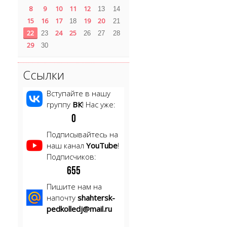
8
9
10
11
12
13
14
15
16
17
19
20
18
21
22
24
25
23
26
27
28
29
30
Ссылки
Вступайте в нашу
группу
ВК
! Нас уже:
0
Подписывайтесь на
наш канал
YouTube
!
Подписчиков:
6
5
5
Пишите нам на
напочту
shahtersk-
pedkolledj@mail.ru