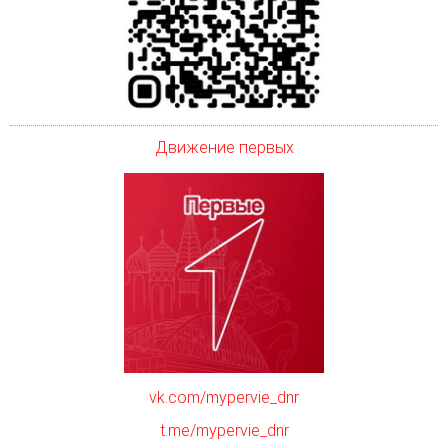
Движение первых
vk.com/mypervie_dnr
t.me/mypervie_dnr