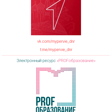
vk.com/mypervie_dnr
t.me/mypervie_dnr
Электронный ресурс
«PROFобразование»