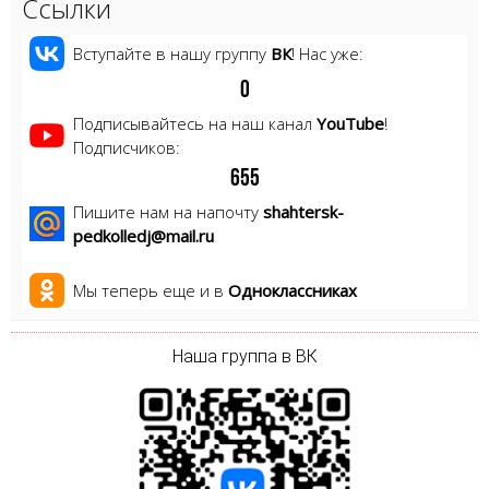
Ссылки
Вступайте в нашу группу
ВК
! Нас уже:
0
Подписывайтесь на наш канал
YouTube
!
Подписчиков:
6
5
5
Пишите нам на напочту
shahtersk-
pedkolledj@mail.ru
Мы теперь еще и в
Одноклассниках
Наша группа в ВК