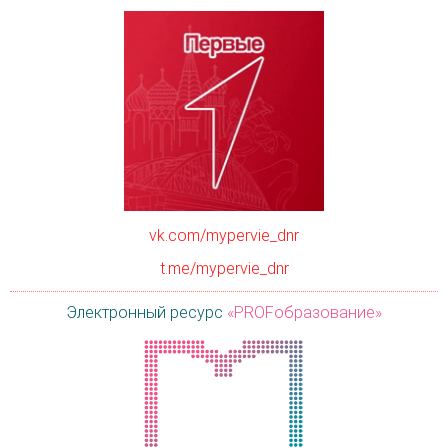
vk.com/mypervie_dnr
t.me/mypervie_dnr
Электронный ресурс
«PROFобразование»