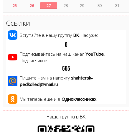
25
26
27
28
29
30
31
Ссылки
Вступайте в нашу группу
ВК
! Нас уже:
0
Подписывайтесь на наш канал
YouTube
!
Подписчиков:
6
5
5
Пишите нам на напочту
shahtersk-
pedkolledj@mail.ru
Мы теперь еще и в
Одноклассниках
Наша группа в ВК