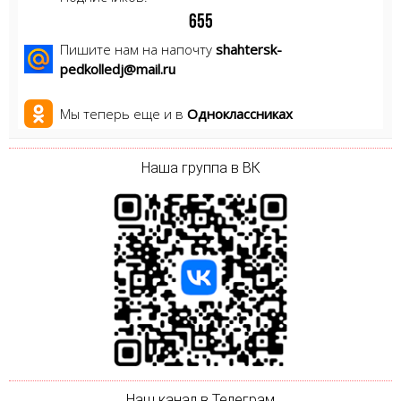
6
5
5
Пишите нам на напочту
shahtersk-
pedkolledj@mail.ru
Мы теперь еще и в
Одноклассниках
Наша группа в ВК
Наш канал в Телеграм