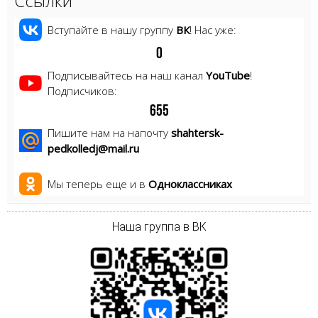
Ссылки
Вступайте в нашу группу
ВК
! Нас уже:
0
Подписывайтесь на наш канал
YouTube
!
Подписчиков:
6
5
5
Пишите нам на напочту
shahtersk-
pedkolledj@mail.ru
Мы теперь еще и в
Одноклассниках
Наша группа в ВК