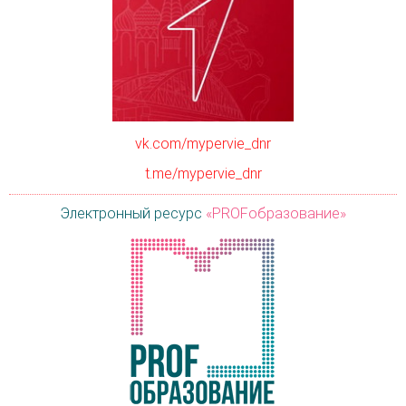
vk.com/mypervie_dnr
t.me/mypervie_dnr
Электронный ресурс
«PROFобразование»