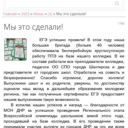
Главная
2023
Июнь
22
»
»
»
» Мы это сделали!
Мы это сделали!
17:06
ЕГЭ успешно провели! В этом году наша
большая бригада (больее 40 человек)
обеспечивала бесперебойную круглосуточную
работу ППЭ на базе нашего колледжа. В ее
составе работали все преподаватели колледжа,
педагоги ОО СПО города Шахтерска и два
представителя от городских школ. Отработали на совесть и
безукоризненно! Спасибо огромное, дорогие коллеги!
Выпускники школ и их родители, уверены, по достоинству
оценили наш вклад в дальнейшее образование молодежи
региона, так как полученные сертификаты ЕГЭ предоставят
нашим выпускникам такую возможность.
В копилке наших успехов и наград — благодарности от
МОН ДНР за успешное проведение Регионального этапа
Всероссийской олимпиады школьников зимой этого года,
проходившей на базе колледжа. В его проведении также
принимали участие коллеги из городов ДНР, за что им всем