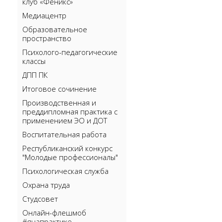
клуб «Феникс»
Медиацентр
Образовательное
пространство
Психолого-педагогические
классы
ДПП ПК
Итоговое сочинение
Производственная и
преддипломная практика с
применением ЭО и ДОТ
Воспитательная работа
Республиканский конкурс
"Молодые профессионалы"
Психологическая служба
Охрана труда
Студсовет
Онлайн-флешмоб
#янапрактике