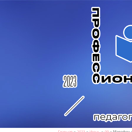
Главная
2023
Июнь
09
»
»
»
» Марафон т