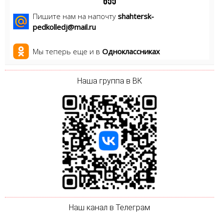
6
5
5
Пишите нам на напочту
shahtersk-
pedkolledj@mail.ru
Мы теперь еще и в
Одноклассниках
Наша группа в ВК
Наш канал в Телеграм