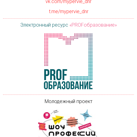
vk.com/mypervie_dnr
t.me/mypervie_dnr
Электронный ресурс
«PROFобразование»
Молодежный проект