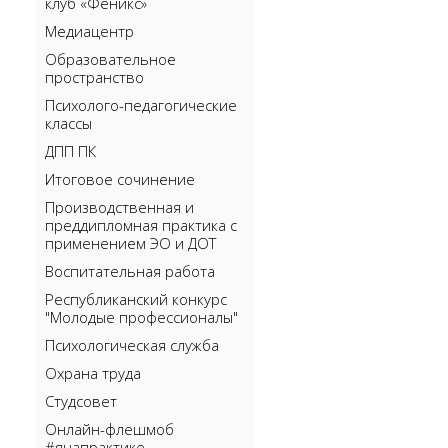
клуб «Феникс»
Медиацентр
Образовательное
пространство
Психолого-педагогические
классы
ДПП ПК
Итоговое сочинение
Производственная и
преддипломная практика с
применением ЭО и ДОТ
Воспитательная работа
Республиканский конкурс
"Молодые профессионалы"
Психологическая служба
Охрана труда
Студсовет
Онлайн-флешмоб
#янапрактике