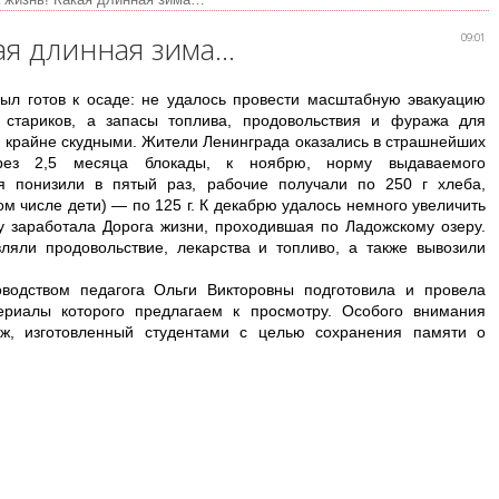
кая длинная зима…
09:01
ыл готов к осаде: не удалось провести масштабную эвакуацию
 стариков, а запасы топлива, продовольствия и фуража для
 крайне скудными. Жители Ленинграда оказались в страшнейших
ерез 2,5 месяца блокады, к ноябрю, норму выдаваемого
ия понизили в пятый раз, рабочие получали по 250 г хлеба,
ом числе дети) — по 125 г. К декабрю удалось немного увеличить
ку заработала Дорога жизни, проходившая по Ладожскому озеру.
ляли продовольствие, лекарства и топливо, а также вывозили
оводством педагога Ольги Викторовны подготовила и провела
ериалы которого предлагаем к просмотру. Особого внимания
аж, изготовленный студентами с целью сохранения памяти о