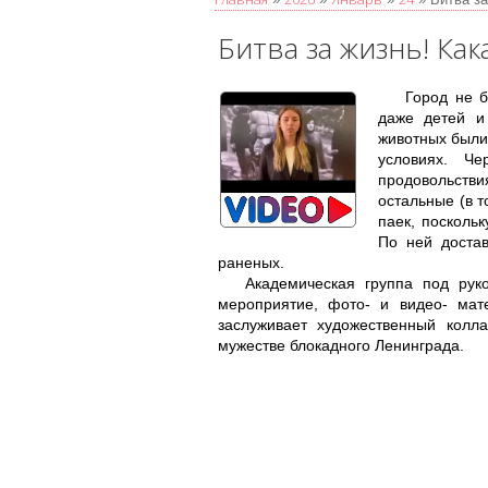
Битва за жизнь! Ка
Город не б
даже детей и
животных были
условиях. Ч
продовольств
остальные (в т
паек, посколь
По ней достав
раненых.
Академическая группа под рук
мероприятие, фото- и видео- мат
заслуживает художественный колл
мужестве блокадного Ленинграда.