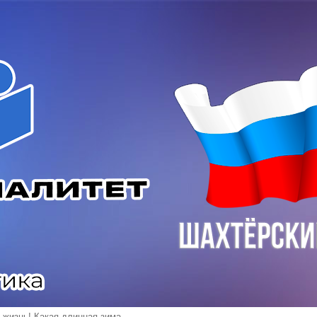
а жизнь! Какая длинная зима…