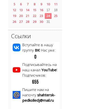
5
6
7
8
9
10
11
12
13
14
15
16
17
18
19
20
21
22
23
24
25
26
27
28
29
30
31
Ссылки
Вступайте в нашу
группу
ВК
! Нас уже:
0
Подписывайтесь на
наш канал
YouTube
!
Подписчиков:
6
5
5
Пишите нам на
напочту
shahtersk-
pedkolledj@mail.ru