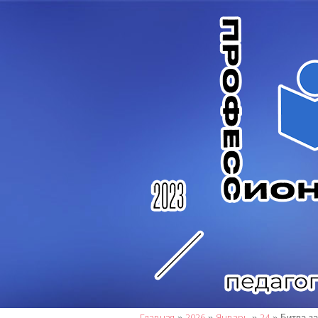
Главная
2026
Январь
24
»
»
»
» Битва з