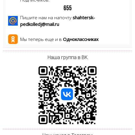
6
5
5
Пишите нам на напочту
shahtersk-
pedkolledj@mail.ru
Мы теперь еще и в
Одноклассниках
Наша группа в ВК