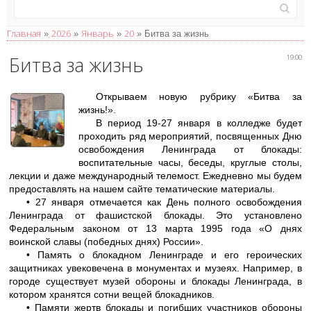
Главная
2026
Январь
20
»
»
»
» Битва за жизнь
Битва за жизнь
19:00
Открываем новую рубрику «Битва за
жизнь!».
В период 19-27 января в колледже будет
проходить ряд мероприятий, посвященных Дню
освобождения Ленинграда от блокады:
воспитательные часы, беседы, круглые столы,
лекции и даже международный телемост. Ежедневно мы будем
предоставлять на нашем сайте тематические материалы.
• 27 января отмечается как День полного освобождения
Ленинграда от фашистской блокады. Это установлено
Федеральным законом от 13 марта 1995 года «О днях
воинской славы (победных днях) России».
• Память о блокадном Ленинграде и его героических
защитниках увековечена в монументах и музеях. Например, в
городе существует музей обороны и блокады Ленинграда, в
котором хранятся сотни вещей блокадников.
• Памяти жертв блокады и погибших участников обороны