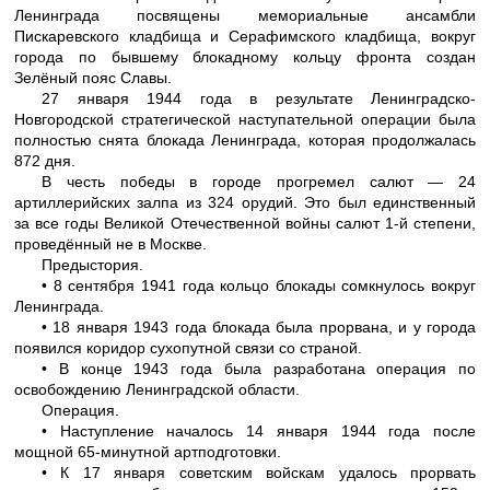
Ленинграда посвящены мемориальные ансамбли
Пискаревского кладбища и Серафимского кладбища, вокруг
города по бывшему блокадному кольцу фронта создан
Зелёный пояс Славы.
27 января 1944 года в результате Ленинградско-
Новгородской стратегической наступательной операции была
полностью снята блокада Ленинграда, которая продолжалась
872 дня.
В честь победы в городе прогремел салют — 24
артиллерийских залпа из 324 орудий. Это был единственный
за все годы Великой Отечественной войны салют 1-й степени,
проведённый не в Москве.
Предыстория.
• 8 сентября 1941 года кольцо блокады сомкнулось вокруг
Ленинграда.
• 18 января 1943 года блокада была прорвана, и у города
появился коридор сухопутной связи со страной.
• В конце 1943 года была разработана операция по
освобождению Ленинградской области.
Операция.
• Наступление началось 14 января 1944 года после
мощной 65-минутной артподготовки.
• К 17 января советским войскам удалось прорвать