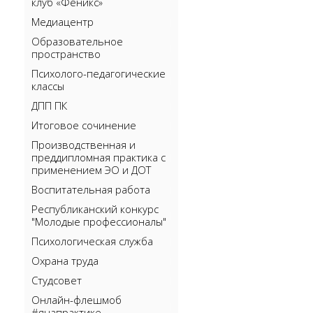
клуб «Феникс»
Медиацентр
Образовательное
пространство
Психолого-педагогические
классы
ДПП ПК
Итоговое сочинение
Производственная и
преддипломная практика с
применением ЭО и ДОТ
Воспитательная работа
Республиканский конкурс
"Молодые профессионалы"
Психологическая служба
Охрана труда
Студсовет
Онлайн-флешмоб
#янапрактике