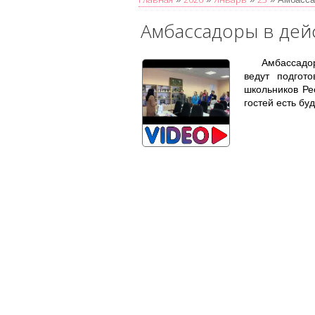
Амбассадоры в дей
Амбассадо
ведут подгот
школьников Ре
гостей есть б