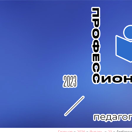
Главная
2026
Январь
23
»
»
»
» Амбасса