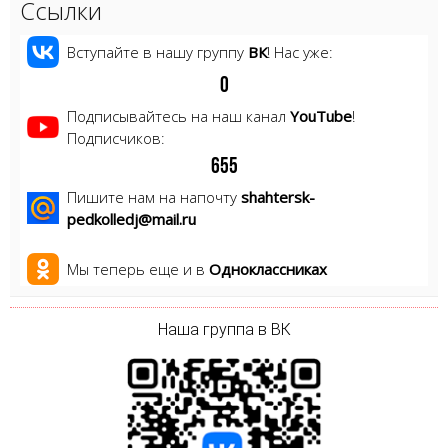
Ссылки
Вступайте в нашу группу
ВК
! Нас уже:
0
Подписывайтесь на наш канал
YouTube
!
Подписчиков:
6
5
5
Пишите нам на напочту
shahtersk-
pedkolledj@mail.ru
Мы теперь еще и в
Одноклассниках
Наша группа в ВК