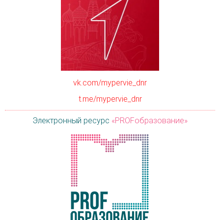
vk.com/mypervie_dnr
t.me/mypervie_dnr
Электронный ресурс
«PROFобразование»