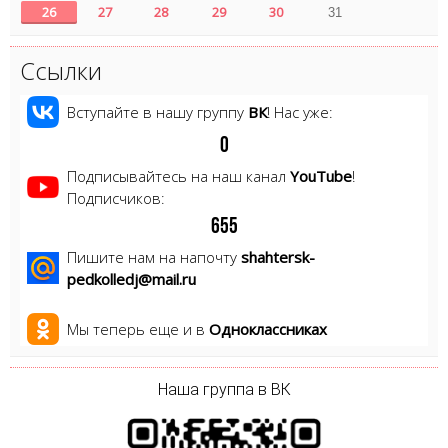
26
27
28
29
30
31
Ссылки
Вступайте в нашу группу
ВК
! Нас уже:
0
Подписывайтесь на наш канал
YouTube
!
Подписчиков:
6
5
5
Пишите нам на напочту
shahtersk-
pedkolledj@mail.ru
Мы теперь еще и в
Одноклассниках
Наша группа в ВК