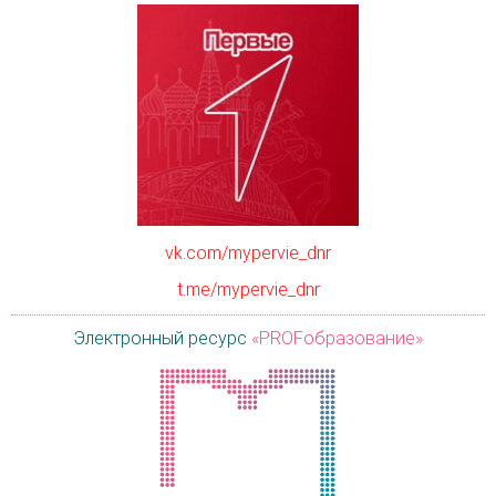
vk.com/mypervie_dnr
t.me/mypervie_dnr
Электронный ресурс
«PROFобразование»